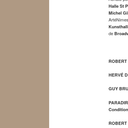
Halle St P
Michel Gil
ArtéNime
Kunsthal
de
Broad
ROBERT
HERVÉ D
GUY BR
PARADIRAM
Condition
ROBERT