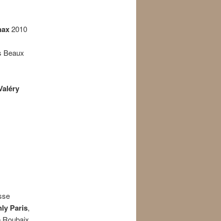
nax
2010
es Beaux
Valéry
sse
ly Paris
,
e
Roubaix,