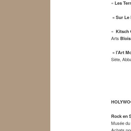
«
Les Terr
« Sur Le 
«
Kitsch 
Arts
Blois
« l’Art M
Sète, Abb
HOLYWO
Rock en 
Musée d
Achats pou