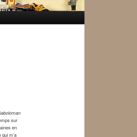
Diaboloman
gtemps sur
taines en
e qui m’a