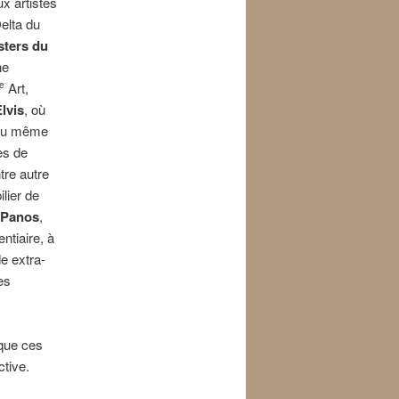
x artistes
elta du
sters du
ne
Art,
e
Elvis
, où
e au même
es de
tre autre
pilier de
Panos
,
ntiaire, à
e extra-
es
 que ces
ctive.