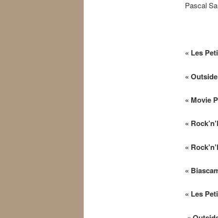
Pascal S
« Les Peti
« Outsider
« Movie P
« Rock’n’
« Rock’n’
« Biascam
« Les Pet
« Outside