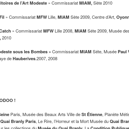
itoires de l’Art Modeste
» Commissariat
MIAM,
Sète 2010
Fil
» Commissariat
MFW
Lille,
MIAM
Sète 2009, Centre d’Art,
Oyon
Catch
» Commissariat
MFW
Lille 2008,
MIAM
Séte 2009, Musée d
,
2010
odeste sous les Bombes »
Commissariat
MIAM
Séte, Musée
Paul 
aye de
Hauberives
.2007, 2008
ODOO !
Seine
Paris, Musée des Beaux Arts Ville de
St Étienne
, Planète Méti
u
Quai Branly Paris
, Le Rire, l’Horreur et la Mort Musée du
Quai Bran
r les collections du
Musée du Quai Branly
, La
Condition Publiqu