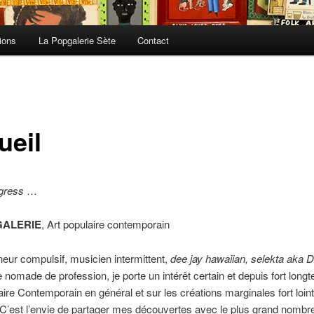
ions
La Popgalerie Sète
Contact
ueil
ogress
…
GALERIE
, Art populaire contemporain
neur compulsif, musicien intermittent,
dee jay hawaiian, selekta aka 
te nomade de profession, je porte un intérêt certain et depuis fort lon
laire Contemporain en général et sur les créations marginales fort loin
r C’est l’envie de partager mes découvertes avec le plus grand nombr