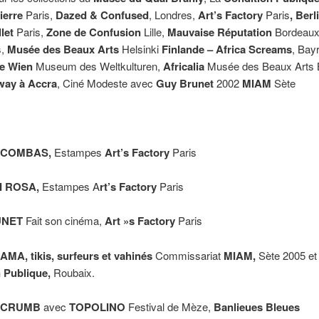
ierre
Paris,
Dazed & Confused
, Londres,
Art’s Factory
Paris
, Berl
let
Paris,
Zone de Confusion
Lille,
Mauvaise Réputation
Bordeaux
s,
Musée des
Beaux Arts
Helsinki
Finlande
– Africa Screams
, Bay
le Wien
Museum des Weltkulturen,
Africalia
Musée des Beaux Arts B
way à
Accra
, Ciné Modeste avec
Guy Brunet
2002
MIAM
Sète
 COMBAS,
Estampes
Art’s Factory
Paris
I ROSA,
Estampes A
rt’s Factory
Paris
UNET
Fait son cinéma,
Art »s Factory
Paris
A, tikis, surfeurs et
vahinés
Commissariat
MIAM,
Sète 2005 et
 Publique,
Roubaix.
 CRUMB
avec
TOPOLINO
Festival de Mèze,
Banlieues
Bleues