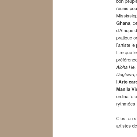
bon peuple
réunis po
Mississipp
Ghana
, c
d’Afrique 
pratique o
l’artiste 
titre que 
préférence
Aloha He,
Dogtown
,
l’Arte car
Manila Vi
ordinaire 
rythmées
C’est en s
artistes d