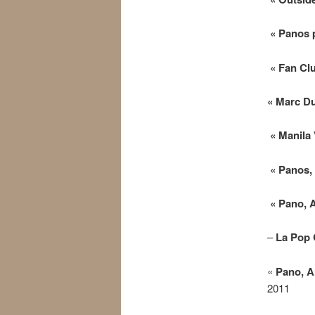
« Panos p
« Fan Cl
« Marc D
« Manila 
« Panos, 
« Pano, A
–
La Pop 
«
Pano, A
2011