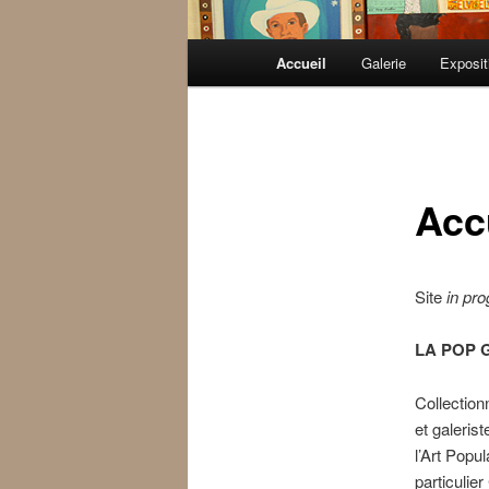
Menu principal
Accueil
Galerie
Exposit
Aller au contenu principal
Aller au contenu secondaire
Acc
Site
in pr
LA POP 
Collection
et galeris
l’Art Popu
particulie