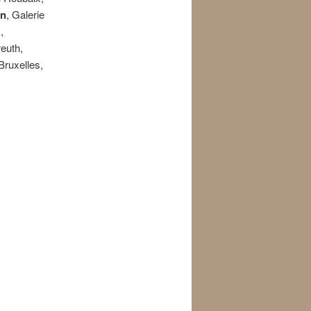
in
, Galerie
,
reuth,
ruxelles,