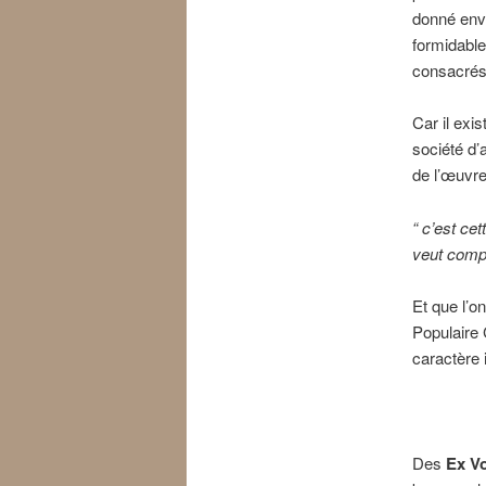
donné env
formidable
consacrés
Car il exi
société d’a
de l’œuvre 
“ c’est cet
veut compr
Et que l’on
Populaire 
caractère 
Des
Ex V