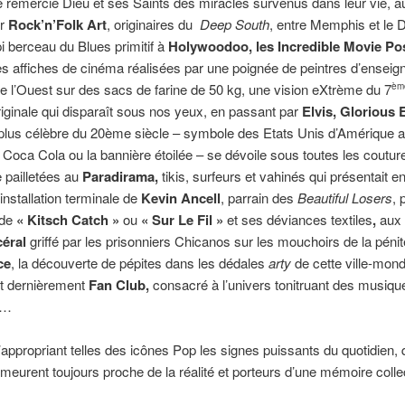
 remercie Dieu et ses Saints des miracles survenus dans leur vie, au
ur
Rock’n’Folk Art
, originaires du
Deep South
, entre Memphis et le D
i berceau du Blues primitif à
Holywoodoo, les Incredible Movie Po
es affiches de cinéma réalisées par une poignée de peintres d’enseig
de l’Ouest sur des sacs de farine de 50 kg, une vision eXtrème du 7
èm
riginale qui disparaît sous nos yeux, en passant par
Elvis, Glorious 
le plus célèbre du 20ème siècle – symbole des Etats Unis d’Amériqu
le Coca Cola ou la bannière étoilée – se dévoile sous toutes les coutur
 pailletées au
Paradirama,
tikis, surfeurs et vahinés qui présentait en
installation terminale de
Kevin Ancell
, parrain des
Beautiful Losers
, 
 de
« Kitsch Catch »
ou
« Sur Le Fil »
et ses déviances textiles
,
aux
céral
griffé par les prisonniers Chicanos sur les mouchoirs de la pénite
ce
, la découverte de pépites dans les dédales
arty
de cette ville-mond
et dernièrement
Fan Club,
consacré à l’univers tonitruant des musiqu
 …
’appropriant telles des icônes Pop les signes puissants du quotidien,
emeurent toujours proche de la réalité et porteurs d’une mémoire colle